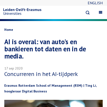
ENGLISH
Overslaan
Leiden-Delft-Erasmus
Open
Op
Universities
en
search
ma
na
naar
Kruimelpad
Home
AI is overal: van auto's en
de
bankieren tot daten en in de
inhoud
media.
gaan
17 sep 2020
Concurreren in het AI-tijdperk
Erasmus Rotterdam School of Management (RSM) | Ting Li,
hoogleraar Digital Business