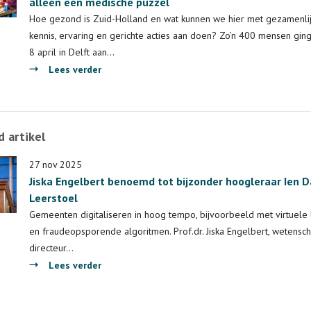
alleen een medische puzzel
Delta:
gezondheidsverschillen
Hoe gezond is Zuid-Holland en wat kunnen we hier met gezamenli
in
kennis, ervaring en gerichte acties aan doen? Zo’n 400 mensen gin
Zuid-
8 april in Delft aan…
Holland
over
Lees verder
verkleinen
Verbeteren
gezondheid
van
 artikel
Zuid-
Hollands
27 nov 2025
inwoners:
Jiska Engelbert benoemd tot bijzonder hoogleraar Ien D
niet
Leerstoel
alleen
Gemeenten digitaliseren in hoog tempo, bijvoorbeeld met virtuele 
een
en fraudeopsporende algoritmen. Prof.dr. Jiska Engelbert, wetensch
medische
directeur…
puzzel
over
Lees verder
Jiska
Engelbert