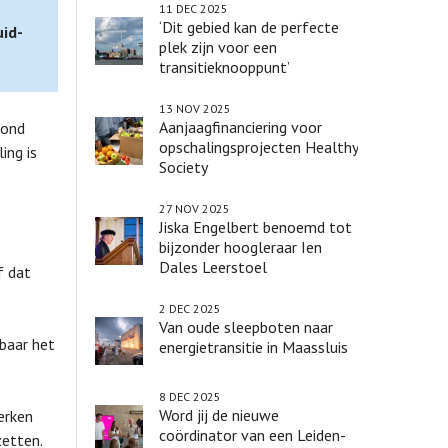
11 DEC 2025
‘Dit gebied kan de perfecte
uid-
plek zijn voor een
transitieknooppunt’
13 NOV 2025
Aanjaagfinanciering voor
zond
opschalingsprojecten Healthy
ing is
Society
27 NOV 2025
Jiska Engelbert benoemd tot
bijzonder hoogleraar Ien
Dales Leerstoel
f dat
2 DEC 2025
Van oude sleepboten naar
baar het
energietransitie in Maassluis
8 DEC 2025
Word jij de nieuwe
erken
coördinator van een Leiden-
zetten.