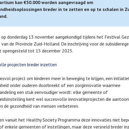
ortium kan €50.000 worden aangevraagd om
ndheidsoplossingen breder in te zetten en op te schalen in Z
and.
 op donderdag 13 november aangekondigd tijdens het Festival Ge
 van de Provincie Zuid-Holland. De inschrijving voor de subsidieregel
ct opengesteld tot 15 december 2025.
lle projecten breder inzetten
esvol project om kinderen meer in beweging te krijgen, een initiatie
heid onder ouderen doorbreekt of een zorginnovatie waarmee
andeling een stuk eenvoudiger wordt: elke gemeente of
idsinstelling kent wel succesvolle innovatieprojecten die aantoon
en de gezondheid van mensen verbeteren.
en vanuit het Healthy Society Programma deze innovaties niet bep
of enkele gemeenten of instellingen, maar deze versneld breder in