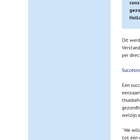
cons
gezo
Holl
Dit werd
Verstand
per dire
Succesvo
Een succ
eenzaam
thuisbeh
gezondhe
welzijn 
“We will
tot één 