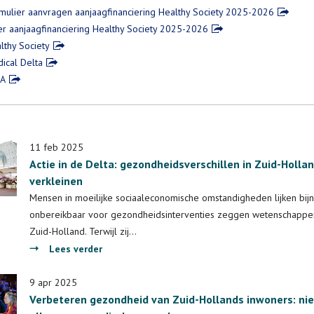
mulier aanvragen aanjaagfinanciering Healthy Society 2025-2026
er aanjaagfinanciering Healthy Society 2025-2026
lthy Society
ical Delta
IA
11 feb 2025
Actie in de Delta: gezondheidsverschillen in Zuid-Holla
verkleinen
Mensen in moeilijke sociaaleconomische omstandigheden lijken bij
onbereikbaar voor gezondheidsinterventies zeggen wetenschapper
Zuid-Holland. Terwijl zij…
over
Lees verder
Actie
in
9 apr 2025
Verbeteren gezondheid van Zuid-Hollands inwoners: nie
de