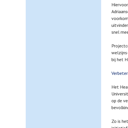
Hiervoor
Adriaans
voorkomt
uitvinde
snel mee
Projectc
welzijns
bij het 
Verbeter
Het Hea
Universi
op de ve
bevolkin
Zo is he