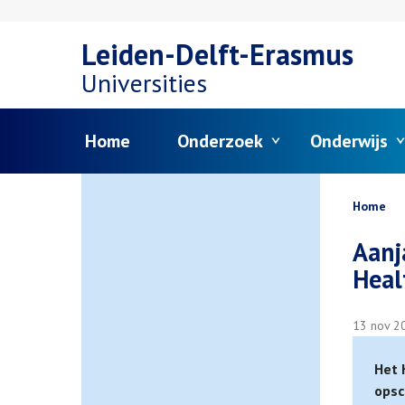
Overslaan
Leiden-Delft-Erasmus
en
Universities
naar
Menu
Home
Onderzoek
Onderwijs
de
inhoud
Kruim
Home
gaan
Aanj
Heal
13 nov 2
Het 
opsc