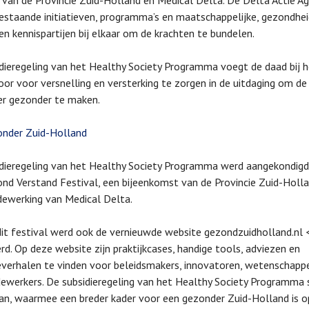
ef van de Provincie Zuid-Holland en Medical Delta. De Delta Actie A
estaande initiatieven, programma’s en maatschappelijke, gezondhei
 en kennispartijen bij elkaar om de krachten te bundelen.
dieregeling van het Healthy Society Programma voegt de daad bij 
or voor versnelling en versterking te zorgen in de uitdaging om de
r gezonder te maken.
onder Zuid-Holland
dieregeling van het Healthy Society Programma werd aangekondigd 
nd Verstand Festival, een bijeenkomst van de Provincie Zuid-Holl
ewerking van Medical Delta.
dit festival werd ook de vernieuwde website gezondzuidholland.nl <
rd. Op deze website zijn praktijkcases, handige tools, adviezen en
ieverhalen te vinden voor beleidsmakers, innovatoren, wetenschapp
werkers. De subsidieregeling van het Healthy Society Programma s
aan, waarmee een breder kader voor een gezonder Zuid-Holland is o