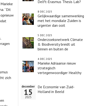
Delft-Erasmus Thesis Lab?
. Marieke
a. “Dit
8 DEC 2025
l opnieuw
Gelijkwaardige samenwerking
met het mondiale Zuiden is
odat
urgenter dan ooit
5 DEC 2025
,
Onderzoeksnetwerk Climate
vragen
& Biodiversity breidt uit
binnen en buiten de
universiteit
4 DEC 2025
Marieke Adriaanse nieuw
strategisch
asmus
vertegenwoordiger Healthy
Society Programma
ht zich
De Economie van Zuid-
december
15
Holland in Beeld
2025
een