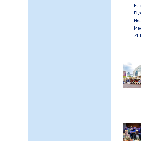
For
Fly
Hea
Med
ZH