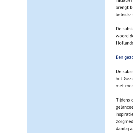
initiati
brengt b
beleids-
De subsi
woord do
Hollande
Een gez
De subsi
het Gezo
met med
Tijdens 
gelancee
inspirat
zorgmede
daarbij 