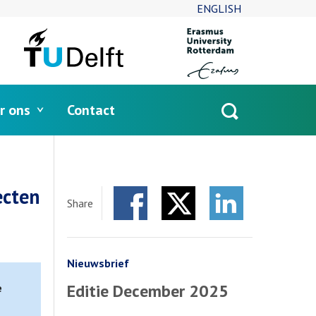
ENGLISH
r ons
Contact
Open
search
ecten
Share
Facebook
Twitter
LinkedIn
Nieuwsbrief
Editie December 2025
e