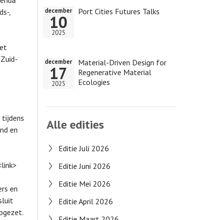
genda
Port Cities Futures Talks
december
ds-,
10
2025
het
 Zuid-
Material-Driven Design for
december
17
Regenerative Material
Ecologies
2025
tijdens
Alle edities
and en
Editie Juli 2026
link>
Editie Juni 2026
Editie Mei 2026
ers en
luit
Editie April 2026
pgezet.
Editie Maart 2026