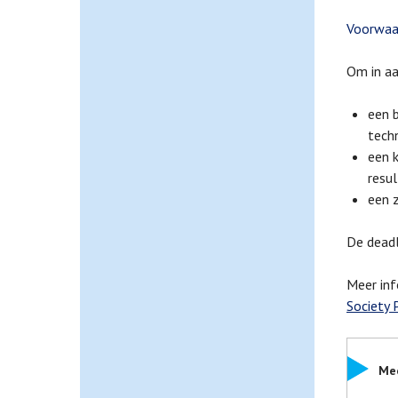
Voorwaar
Om in aa
een b
tech
een k
resu
een z
De deadl
Meer inf
Society
Mee