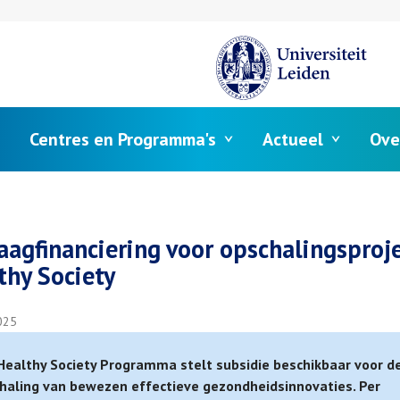
Centres en Programma's
Actueel
Ove
elpad
aagfinanciering voor opschalingsproj
thy Society
025
Healthy Society Programma stelt subsidie beschikbaar voor d
haling van bewezen effectieve gezondheidsinnovaties. Per