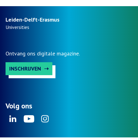
prof.dr.
Marlou
Schrover
Leiden-Delft-Erasmus
-
Universities
VNG
Kennisd
2026
Ontvang ons digitale magazine.
INSCHRIJVEN
Volg ons
Linkedin
Youtube
Instagram