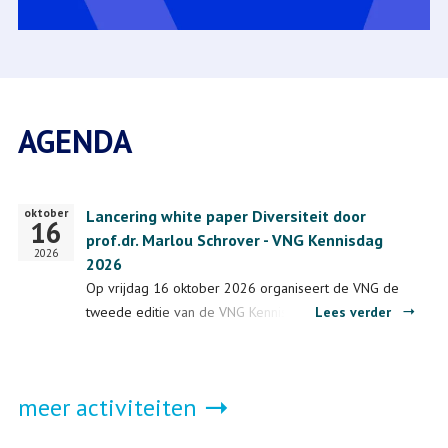
AGENDA
oktober
Startdatum
Lancering white paper Diversiteit door
16
prof.dr. Marlou Schrover - VNG Kennisdag
2026
2026
Op vrijdag 16 oktober 2026 organiseert de VNG de
over
tweede editie van de VNG Kennisdag in
Lees verder
Lancerin
congrescentrum 1931 in ’s-Hertogenbosch. Tijdens dit
white
evenement houdt prof…
paper
meer activiteiten
Diversit
door