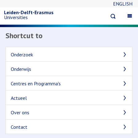
ENGLISH
Overslaan
Leiden-Delft-Erasmus
Open
Op
Universities
en
search
ma
na
Shortcut to
naar
de
Onderzoek
inhoud
Onderwijs
gaan
Centres en Programma's
Actueel
Over ons
Contact