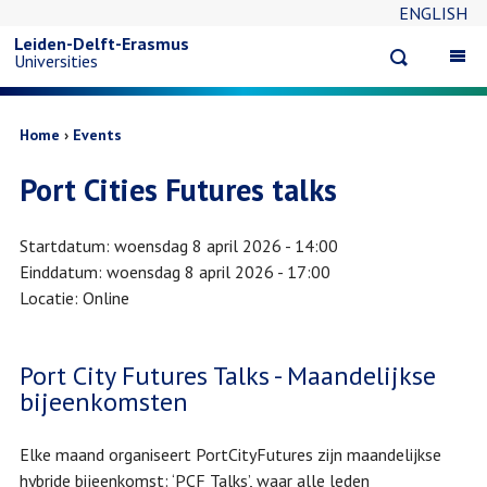
ENGLISH
Overslaan
Leiden-Delft-Erasmus
Open
Op
Universities
en
search
ma
na
naar
Kruimelpad
Home
Events
Port Cities Futures talks
de
inhoud
Startdatum
woensdag 8 april 2026 - 14:00
Einddatum
woensdag 8 april 2026 - 17:00
gaan
Locatie
Online
Port City Futures Talks - Maandelijkse
bijeenkomsten
Elke maand organiseert PortCityFutures zijn maandelijkse
hybride bijeenkomst: ‘PCF Talks’, waar alle leden