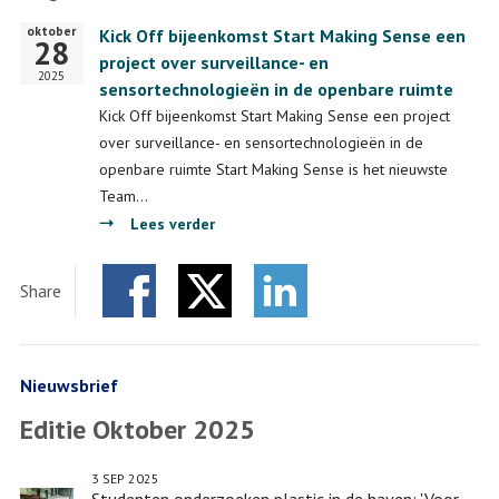
van
oktober
Startdatum
Kick Off bijeenkomst Start Making Sense een
de
28
project over surveillance- en
wereld
2025
sensortechnologieën in de openbare ruimte
voor
Kick Off bijeenkomst Start Making Sense een project
duurzame
over surveillance- en sensortechnologieën in de
innovaties
openbare ruimte Start Making Sense is het nieuwste
en
Team…
kennis'
over
Lees verder
Kick
Off
Share
bijeenkomst
Facebook
Twitter
Start
LinkedIn
Making
Sense
Nieuwsbrief
een
Editie Oktober 2025
project
over
3 SEP 2025
surveillance-
Studenten onderzoeken plastic in de haven: 'Voor