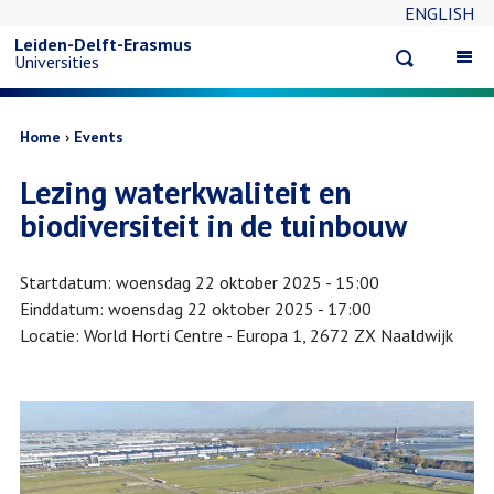
ENGLISH
Overslaan
Leiden-Delft-Erasmus
Open
Op
Universities
en
search
ma
na
naar
Kruimelpad
Home
Events
Lezing waterkwaliteit en
de
biodiversiteit in de tuinbouw
inhoud
Startdatum
woensdag 22 oktober 2025 - 15:00
gaan
Einddatum
woensdag 22 oktober 2025 - 17:00
Locatie
World Horti Centre - Europa 1, 2672 ZX Naaldwijk