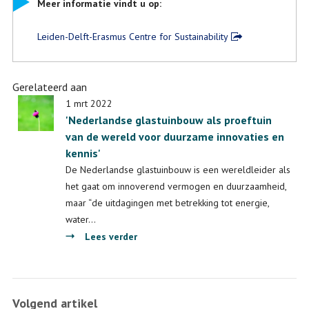
Meer informatie vindt u op:
Leiden-Delft-Erasmus Centre for Sustainability
Gerelateerd aan
1 mrt 2022
'Nederlandse glastuinbouw als proeftuin
van de wereld voor duurzame innovaties en
kennis'
De Nederlandse glastuinbouw is een wereldleider als
het gaat om innoverend vermogen en duurzaamheid,
maar “de uitdagingen met betrekking tot energie,
water…
over
Lees verder
'Nederlandse
glastuinbouw
als
Volgend artikel
proeftuin