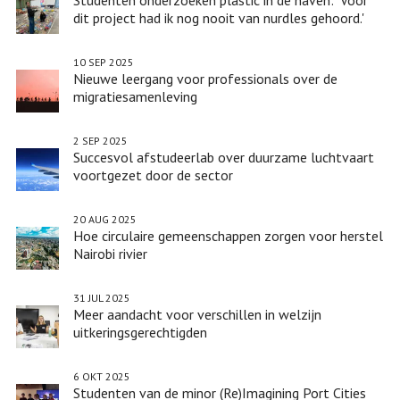
en
dit project had ik nog nooit van nurdles gehoord.'
sensortechnologieën
in
10 SEP 2025
Nieuwe leergang voor professionals over de
de
migratiesamenleving
openbare
ruimte
2 SEP 2025
Succesvol afstudeerlab over duurzame luchtvaart
voortgezet door de sector
20 AUG 2025
Hoe circulaire gemeenschappen zorgen voor herstel
Nairobi rivier
31 JUL 2025
Meer aandacht voor verschillen in welzijn
uitkeringsgerechtigden
6 OKT 2025
Studenten van de minor (Re)Imagining Port Cities