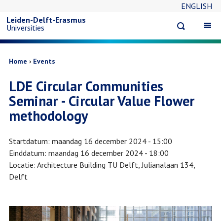
ENGLISH
Overslaan
Leiden-Delft-Erasmus
Open
Op
Universities
en
search
ma
na
naar
Kruimelpad
Home
Events
LDE Circular Communities
de
Seminar - Circular Value Flower
inhoud
methodology
gaan
Startdatum
maandag 16 december 2024 - 15:00
Einddatum
maandag 16 december 2024 - 18:00
Locatie
Architecture Building TU Delft, Julianalaan 134,
Delft