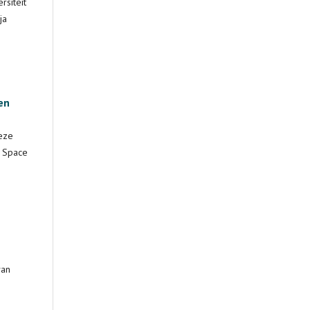
rsiteit
ja
en
eze
n Space
van