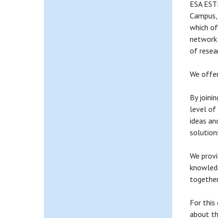
ESA ESTE
Campus, 
which of
network
of resea
We offer
By joini
level of
ideas an
solution
We provi
knowledg
together
For this
about th