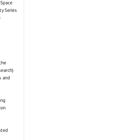
 Space
y Series
e
 the
search)
s and
ing
ion
ated