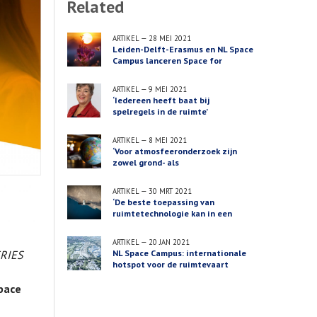
Related
ARTIKEL
—
28 MEI 2021
Leiden-Delft-Erasmus en NL Space
Campus lanceren Space for
Science and Society
ARTIKEL
—
9 MEI 2021
‘Iedereen heeft baat bij
spelregels in de ruimte’
ARTIKEL
—
8 MEI 2021
‘Voor atmosfeeronderzoek zijn
zowel grond- als
satellietmetingen nodig’
ARTIKEL
—
30 MRT 2021
‘De beste toepassing van
ruimtetechnologie kan in een
totaal andere sector liggen’
ARTIKEL
—
20 JAN 2021
NL Space Campus: internationale
RIES
hotspot voor de ruimtevaart
Space