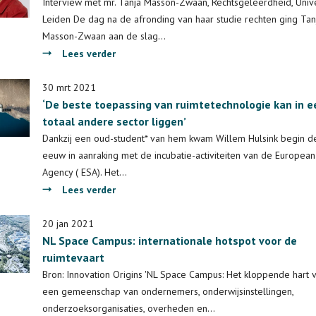
en
Interview met mr. Tanja Masson-Zwaan, Rechtsgeleerdheid, Unive
NL
Leiden De dag na de afronding van haar studie rechten ging Tan
Space
Masson-Zwaan aan de slag…
Campus
over
Lees verder
lanceren
‘Iedereen
Space
heeft
30 mrt 2021
for
‘De beste toepassing van ruimtetechnologie kan in e
baat
Science
totaal andere sector liggen’
bij
and
spelregels
Dankzij een oud-student* van hem kwam Willem Hulsink begin d
Society
in
eeuw in aanraking met de incubatie-activiteiten van de Europea
de
Agency ( ESA). Het…
ruimte’
over
Lees verder
‘De
beste
20 jan 2021
NL Space Campus: internationale hotspot voor de
toepassing
ruimtevaart
van
ruimtetechnologie
Bron: Innovation Origins 'NL Space Campus: Het kloppende hart 
kan
een gemeenschap van ondernemers, onderwijsinstellingen,
in
onderzoeksorganisaties, overheden en…