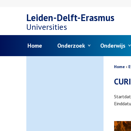
Overslaan
Leiden-Delft-Erasmus
en
Universities
naar
Menu
Home
Onderzoek
Onderwijs
de
inhoud
Kruim
Home
E
gaan
CURI
Startda
Einddat