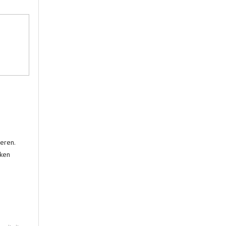
eren.
aken