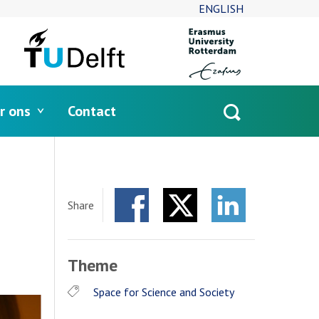
ENGLISH
r ons
Contact
Open
search
Share
Facebook
Twitter
LinkedIn
Theme
Space for Science and Society