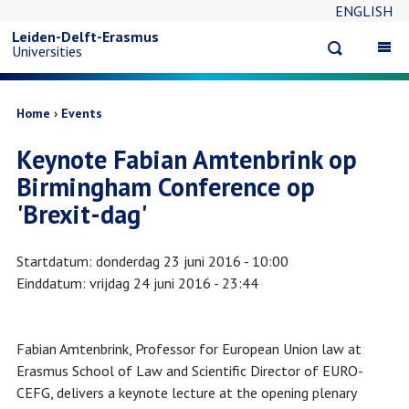
ENGLISH
Overslaan
Leiden-Delft-Erasmus
Open
Op
Universities
en
search
ma
na
naar
Kruimelpad
Home
Events
Keynote Fabian Amtenbrink op
de
Birmingham Conference op
inhoud
'Brexit-dag'
gaan
Startdatum
donderdag 23 juni 2016 - 10:00
Einddatum
vrijdag 24 juni 2016 - 23:44
Fabian Amtenbrink, Professor for European Union law at
Erasmus School of Law and Scientific Director of EURO-
CEFG, delivers a keynote lecture at the opening plenary