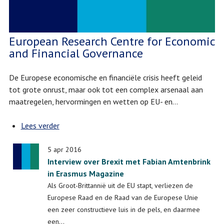
European Research Centre for Economic
and Financial Governance
De Europese economische en financiële crisis heeft geleid
tot grote onrust, maar ook tot een complex arsenaal aan
maatregelen, hervormingen en wetten op EU- en…
Lees verder
over
European
Research
5 apr 2016
Interview over Brexit met Fabian Amtenbrink
Centre
in Erasmus Magazine
for
Economic
Als Groot-Brittannië uit de EU stapt, verliezen de
and
Europese Raad en de Raad van de Europese Unie
Financial
een zeer constructieve luis in de pels, en daarmee
Governance
een…