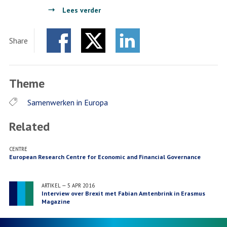
over
Lees verder
Interview
over
Share
Brexit
Facebook
Twitter
met
LinkedIn
Fabian
Theme
Amtenbrink
in
Samenwerken in Europa
Erasmus
Magazine
Related
CENTRE
European Research Centre for Economic and Financial Governance
ARTIKEL
—
5 APR 2016
Interview over Brexit met Fabian Amtenbrink in Erasmus
Magazine