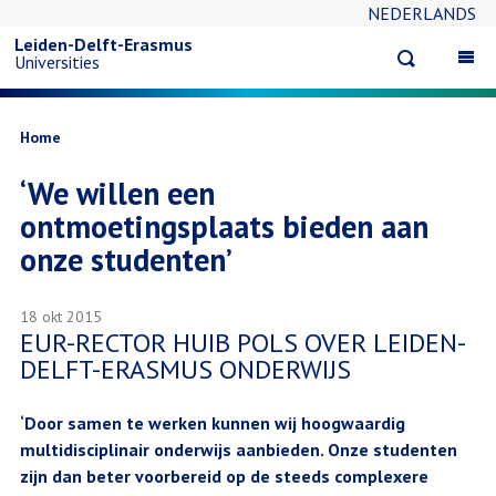
NEDERLANDS
Skip
Leiden-Delft-Erasmus
Open
Op
Universities
to
search
ma
na
main
Breadcrumb
Home
‘We willen een
content
ontmoetingsplaats bieden aan
onze studenten’
18 okt 2015
EUR-RECTOR HUIB POLS OVER LEIDEN-
DELFT-ERASMUS ONDERWIJS
‘Door samen te werken kunnen wij hoogwaardig
multidisciplinair onderwijs aanbieden. Onze studenten
zijn dan beter voorbereid op de steeds complexere